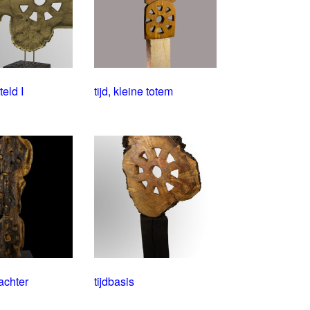
teld I
tijd, kleine totem
wachter
tijdbasis