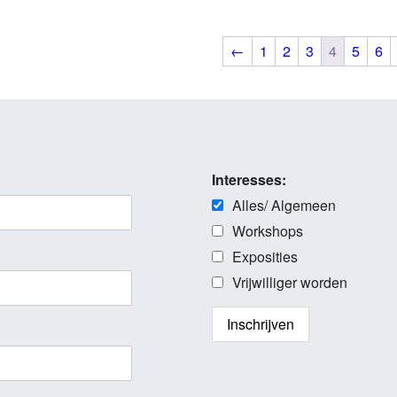
←
1
2
3
4
5
6
Interesses:
Alles/ Algemeen
Workshops
Exposities
Vrijwilliger worden