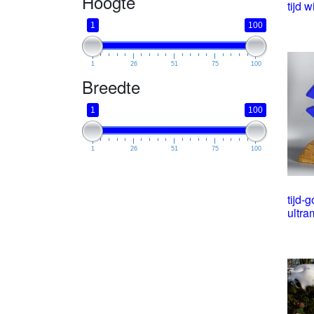
Hoogte
tijd 
1
100
1
26
51
75
100
Breedte
1
100
1
26
51
75
100
tijd-g
ultra