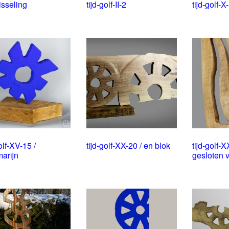
wisseling
tijd-golf-II-2
tijd-golf-X
olf-XV-15 /
tijd-golf-XX-20 / en blok
tijd-golf-X
marijn
gesloten 