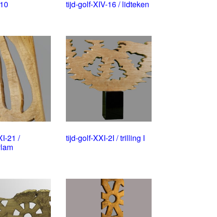
-10
tijd-golf-XIV-16 / lidteken
XI-21 /
tijd-golf-XXI-2I / trilling I
vlam