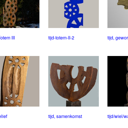
Totem III
tijd-totem-II-2
tijd, gewor
elief
tijd, samenkomst
tijd/wiel/