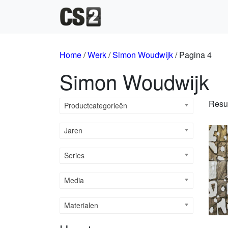
Hoofdnavigatie
Home
/
Werk
/
Simon Woudwijk
/ Pagina 4
Simon Woudwijk
Resul
Productcategorieën
Jaren
Series
Media
Materialen