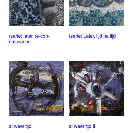
(serie) later, re-con-
(serie) Later, tijd na tijd
naissance
al weer tijd
al weer tijd II