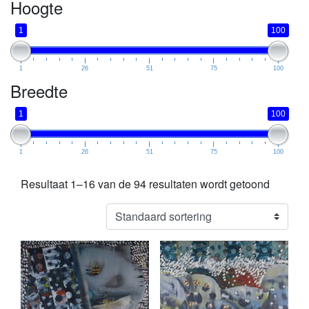
Hoogte
1
100
1
26
51
75
100
Breedte
1
100
1
26
51
75
100
Resultaat 1–16 van de 94 resultaten wordt getoond