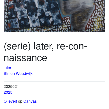
(serie) later, re-con-
naissance
later
Simon Woudwijk
2025021
2025
Olieverf
op
Canvas