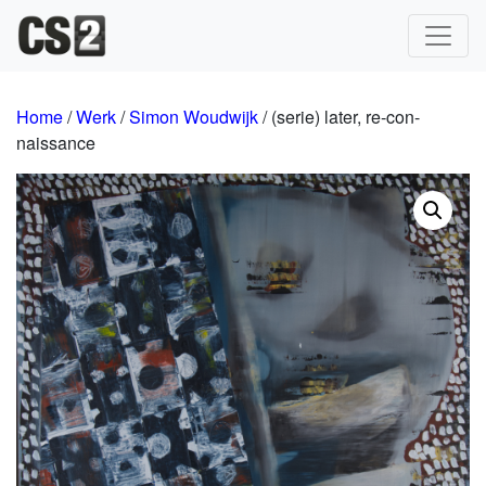
Hoofdnavigatie
Home
/
Werk
/
Simon Woudwijk
/ (serie) later, re-con-
naissance