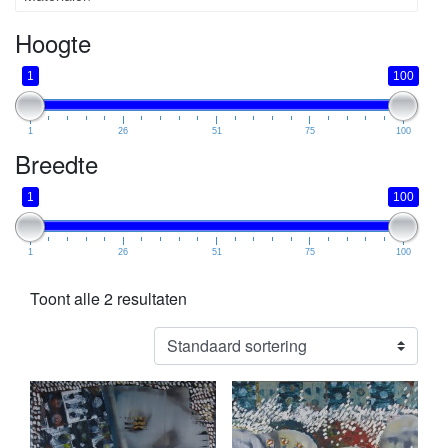
Hoogte
1
100
1
26
51
75
100
Breedte
1
100
1
26
51
75
100
Toont alle 2 resultaten