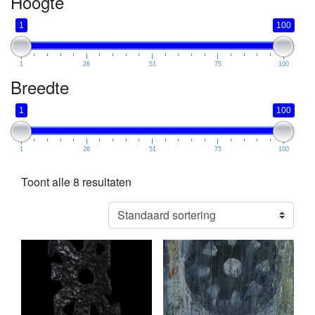
Hoogte
1
100
1
26
51
75
100
Breedte
1
100
1
26
51
75
100
Toont alle 8 resultaten