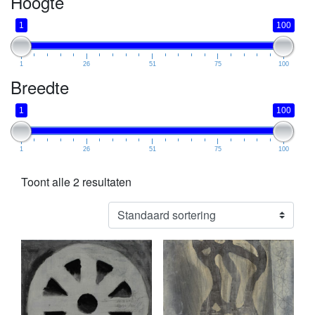
Hoogte
1
100
1
26
51
75
100
Breedte
1
100
1
26
51
75
100
Toont alle 2 resultaten