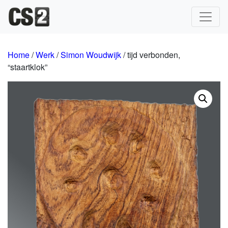
Hoofdnavigatie
Home
/
Werk
/
Simon Woudwijk
/ tijd verbonden,
“staartklok”