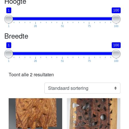
Hoogte
1
100
1
26
51
75
100
Breedte
1
100
1
26
51
75
100
Toont alle 2 resultaten