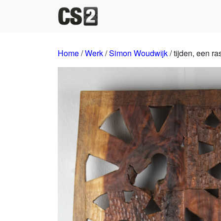
Hoofdnavigatie
Home
/
Werk
/
Simon Woudwijk
/ tijden, een r