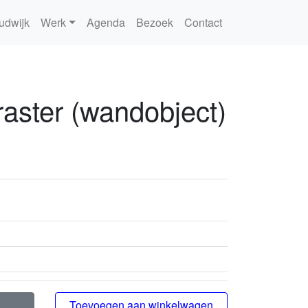
udwijk
Werk
Agenda
Bezoek
Contact
 raster (wandobject)
Toevoegen aan winkelwagen