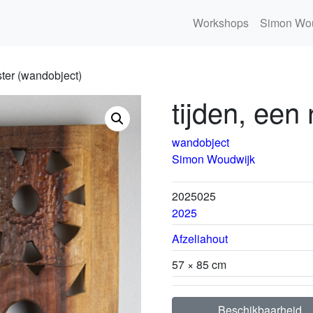
Workshops
Simon Wo
aster (wandobject)
tijden, een
wandobject
Simon Woudwijk
2025025
2025
Afzeliahout
57 × 85 cm
Beschikbaarheid