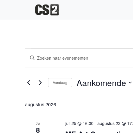
Hoofdnavigatie
Evenementen
Evenementen
Vul
Zoeken
een
keyword
en
in.
Aankomende
Vandaag
Zoek
weergeven
voor
Selecteer
navigatie
Evenementen
een
augustus 2026
met
datum.
keyword.
juli 25 @ 16:00
-
augustus 23 @ 17
ZA
8