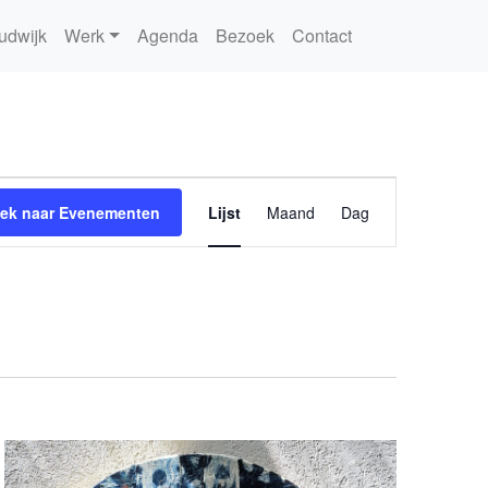
udwijk
Werk
Agenda
Bezoek
Contact
Evenement
ek naar Evenementen
Lijst
Maand
Dag
weergaven
navigatie